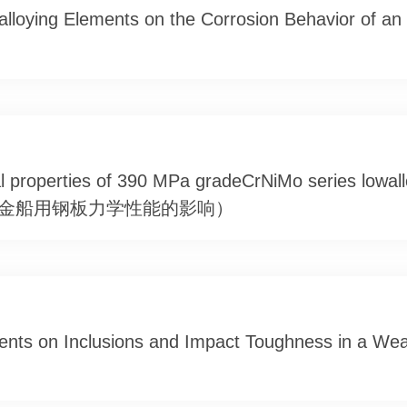
oalloying Elements on the Corrosion Behavior of an
l properties of 390 MPa gradeCrNiMo series lowal
系低合金船用钢板力学性能的影响）
ents on Inclusions and Impact Toughness in a Wea