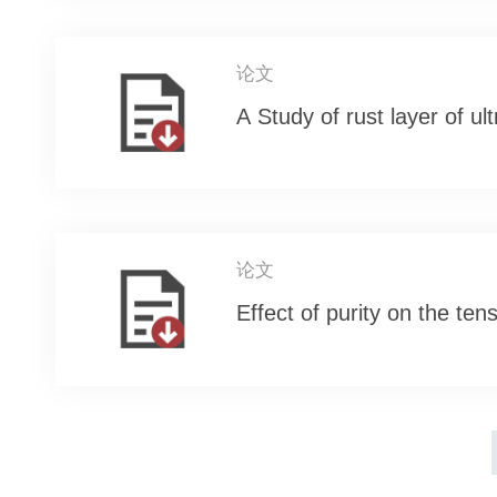
论文
A Study of rust layer of ul
论文
Effect of purity on the ten