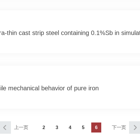
tra-thin cast strip steel containing 0.1%Sb in simul
sile mechanical behavior of pure iron
上一页
2
3
4
5
6
下一页